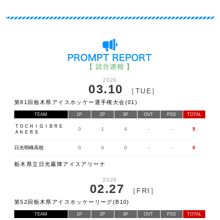
2026
03.10
［TUE］
第81回栃木県アイスホッケー選手権大会(01)
TEAM
1P
2P
3P
OVT
PSS
TOTAL
ＴＯＣＨＩＧＩＢＲＥ
0
1
4
-
-
5
ＡＫＥＲＳ
日光明峰高校
0
0
0
-
-
0
栃木県立日光霧降アイスアリーナ
2026
02.27
［FRI］
第52回栃木県アイスホッケーリーグ(B10)
TEAM
1P
2P
3P
OVT
PSS
TOTAL