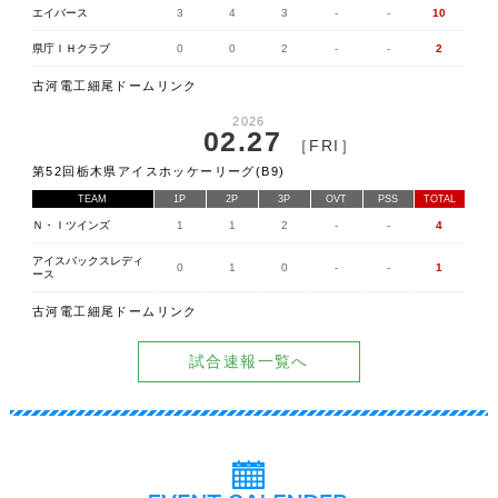
エイバース
3
4
3
-
-
10
県庁ＩＨクラブ
0
0
2
-
-
2
古河電工細尾ドームリンク
2026
02.27
［FRI］
第52回栃木県アイスホッケーリーグ(B9)
TEAM
1P
2P
3P
OVT
PSS
TOTAL
Ｎ・Ｉツインズ
1
1
2
-
-
4
アイスバックスレディ
0
1
0
-
-
1
ース
古河電工細尾ドームリンク
試合速報一覧へ