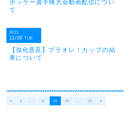
ホッケー選手権大会動画配信につい
て
2021
11/30
TUE
【強化普及】プラオレ！カップの結
果について
«
1
…
17
18
19
…
22
»